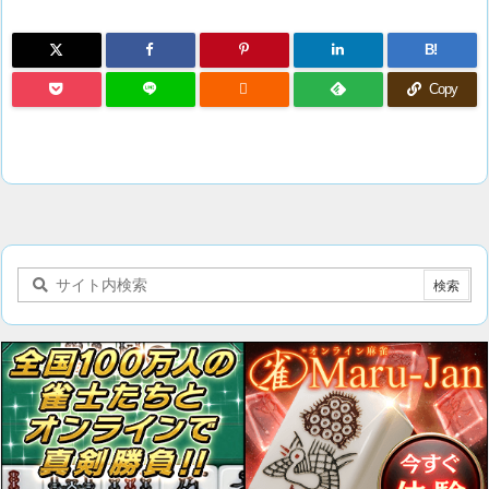
B!

Copy