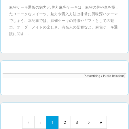
麻雀ケーキ通販の魅力と現状 麻雀ケーキは、麻雀の牌や卓を模し
たユニークなスイーツ。魅力や購入方法は非常に興味深いテーマ
でしょう。本記事では、麻雀ケーキの特徴やギフトとしての魅
力、オーダーメイドの楽しさ、有名人の影響など、麻雀ケーキ通
販に関す ...
[Advertising / Public Relations]
«
‹
1
2
3
›
»