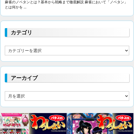
麻雀のノベタンとは？基本から戦略まで徹底解説 麻雀において「ノベタン」
とは何かを ...
カテゴリ
カ
テ
ゴ
リ
アーカイブ
ア
ー
カ
イ
ブ