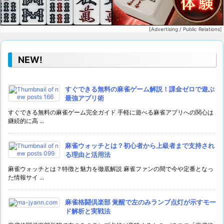
[Advertising / Public Relations]
NEW!
すぐできる無料の麻雀ゲーム解説！課金ゼロで遊ぶ
最強アプリ術
すぐできる無料の麻雀ゲーム完全ガイド 手軽に遊べる麻雀アプリへの関心は
継続的に高 ...
麻雀ウォッチとは？初心者から上級者まで支持され
る理由と活用法
麻雀ウォッチとは？特徴と魅力を徹底解説 麻雀ファンの間で今や定番となっ
た情報サイ ...
麻雀格闘倶楽部 覚醒で左のみランプ点灯が示すモー
ド解析と実戦法