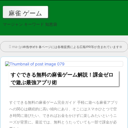

麻雀 ゲーム
メニュ

マージャン キーワード 知恵袋
サイド

前へ

ma-jyann.com
>
※当サイト各ページには各種提携による広報/PR等が含まれています※

次へ

すぐできる無料の麻雀ゲーム解説！課金ゼロ
検索
で遊ぶ最強アプリ術
すぐできる無料の麻雀ゲーム完全ガイド 手軽に遊べる麻雀アプリ
への関心は継続的に高い傾向にあり、そこにはスマホひとつで空
き時間に遊びたい、できればお金をかけずに楽しみたいというニ
ーズが背景に。最近では、無料とうたっていても一部で課金が必