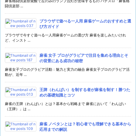
麻雀格闘倶楽部覚醒で左のみのランプ点灯が意味するもの パチスロ「麻雀格
闘倶楽部 ...
ブラウザで遊べる一人用 麻雀ゲームのおすすめと選
び方ガイド
ブラウザで今すぐ遊べる一人用麻雀ゲームの選び方 麻雀を楽しみたいけれ
ど、インスト ...
麻雀 女子 プロがグラビアで注目を集める理由とそ
の背景にある成功の秘密
麻雀女子プロのグラビア活動：魅力と実力の融合 麻雀女子プロのグラビア活
動が、近年 ...
王牌（わんぱい）を制する者が麻雀を制す！勝つた
めの基礎知識とコツ
麻雀の王牌（わんぱい）とは？基本から戦略まで 麻雀において「わんぱい
（王牌）」は ...
麻雀 ノベタンとは？初心者でも理解できる基本から
応用までの解説