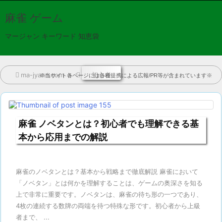

麻雀 ゲーム
メニュ
マージャン キーワード 知恵袋

サイド


ma-jyann.com
>

初心者
※当サイト各ページには各種提携による広報/PR等が含まれています※
前へ

次へ

麻雀 ノベタンとは？初心者でも理解できる基
検索
本から応用までの解説
麻雀のノベタンとは？基本から戦略まで徹底解説 麻雀において
「ノベタン」とは何かを理解することは、ゲームの奥深さを知る
上で非常に重要です。ノベタンは、麻雀の待ち形の一つであり、
4枚の連続する数牌の両端を待つ特殊な形です。初心者から上級
者まで、 ...