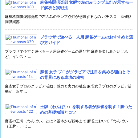
麻雀格闘倶楽部 覚醒で左のみランプ点灯が示すモー
ド解析と実戦法
麻雀格闘倶楽部覚醒で左のみのランプ点灯が意味するもの パチスロ「麻雀格
闘倶楽部 ...
ブラウザで遊べる一人用 麻雀ゲームのおすすめと選
び方ガイド
ブラウザで今すぐ遊べる一人用麻雀ゲームの選び方 麻雀を楽しみたいけれ
ど、インスト ...
麻雀 女子 プロがグラビアで注目を集める理由とそ
の背景にある成功の秘密
麻雀女子プロのグラビア活動：魅力と実力の融合 麻雀女子プロのグラビア活
動が、近年 ...
王牌（わんぱい）を制する者が麻雀を制す！勝つた
めの基礎知識とコツ
麻雀の王牌（わんぱい）とは？基本から戦略まで 麻雀において「わんぱい
（王牌）」は ...