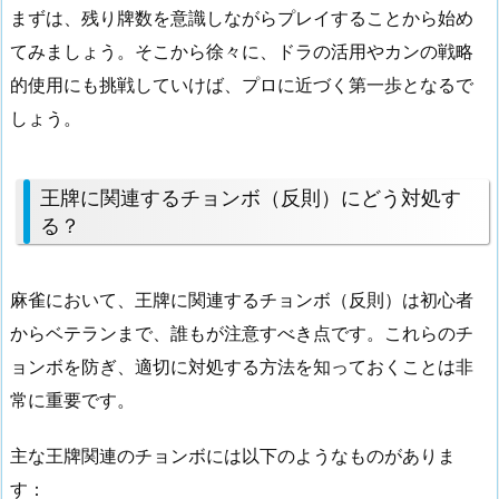
まずは、残り牌数を意識しながらプレイすることから始め
てみましょう。そこから徐々に、ドラの活用やカンの戦略
的使用にも挑戦していけば、プロに近づく第一歩となるで
しょう。
王牌に関連するチョンボ（反則）にどう対処す
る？
麻雀において、王牌に関連するチョンボ（反則）は初心者
からベテランまで、誰もが注意すべき点です。これらのチ
ョンボを防ぎ、適切に対処する方法を知っておくことは非
常に重要です。
主な王牌関連のチョンボには以下のようなものがありま
す：