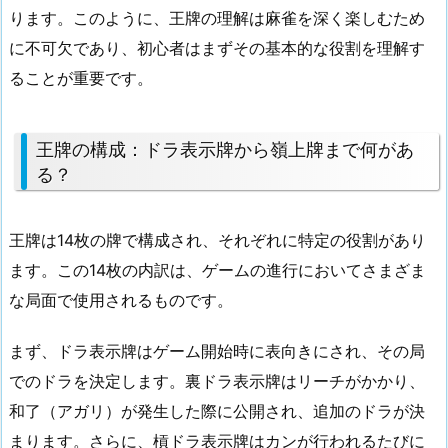
ります。このように、王牌の理解は麻雀を深く楽しむため
に不可欠であり、初心者はまずその基本的な役割を理解す
ることが重要です。
王牌の構成：ドラ表示牌から嶺上牌まで何があ
る？
王牌は14枚の牌で構成され、それぞれに特定の役割があり
ます。この14枚の内訳は、ゲームの進行においてさまざま
な局面で使用されるものです。
まず、ドラ表示牌はゲーム開始時に表向きにされ、その局
でのドラを決定します。裏ドラ表示牌はリーチがかかり、
和了（アガリ）が発生した際に公開され、追加のドラが決
まります。さらに、槓ドラ表示牌はカンが行われるたびに