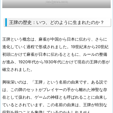
ma-jyann.com
王牌の歴史：いつ、どのように生まれたのか？
王牌という概念は、麻雀が中国から日本に伝わり、さらに
進化していく過程で形成されました。19世紀末から20世紀
初頭にかけて麻雀が日本に伝わるとともに、ルールの整備
が進み、1920年代から1930年代にかけて現在の王牌の形が
確立されました。
興味深いのは、「王牌」という名前の由来です。ある説で
は、この牌のセットがプレイヤーの手から離れた神聖な存
在として扱われ、ゲームの神様とも呼ばれることに由来し
ているとされています。この名前の由来は、王牌が特別な
役割を持つことを象徴しているのかもしれません。