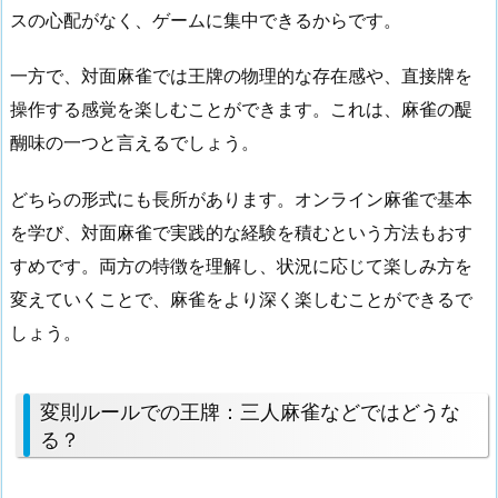
スの心配がなく、ゲームに集中できるからです。
一方で、対面麻雀では王牌の物理的な存在感や、直接牌を
操作する感覚を楽しむことができます。これは、麻雀の醍
醐味の一つと言えるでしょう。
どちらの形式にも長所があります。オンライン麻雀で基本
を学び、対面麻雀で実践的な経験を積むという方法もおす
すめです。両方の特徴を理解し、状況に応じて楽しみ方を
変えていくことで、麻雀をより深く楽しむことができるで
しょう。
変則ルールでの王牌：三人麻雀などではどうな
る？