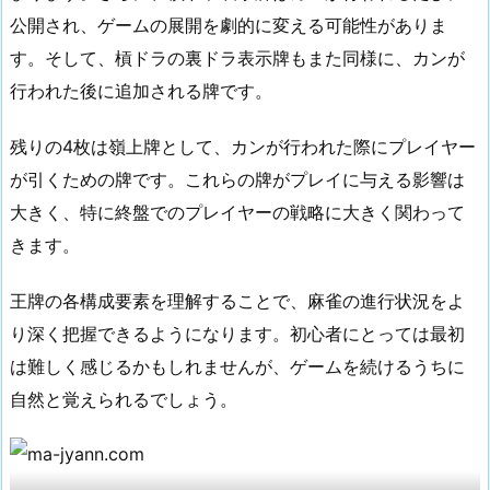
公開され、ゲームの展開を劇的に変える可能性がありま
す。そして、槓ドラの裏ドラ表示牌もまた同様に、カンが
行われた後に追加される牌です。
残りの4枚は嶺上牌として、カンが行われた際にプレイヤー
が引くための牌です。これらの牌がプレイに与える影響は
大きく、特に終盤でのプレイヤーの戦略に大きく関わって
きます。
王牌の各構成要素を理解することで、麻雀の進行状況をよ
り深く把握できるようになります。初心者にとっては最初
は難しく感じるかもしれませんが、ゲームを続けるうちに
自然と覚えられるでしょう。