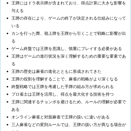
王牌にはドラ表示牌が含まれており、得点計算に大きな影響を
与える
王牌の存在により、ゲームの終了が決定される仕組みになって
いる
カンを行った際、嶺上牌を王牌から引くことで戦略に影響が出
る
ゲーム終盤では王牌を意識し、慎重にプレイする必要がある
王牌はゲームの進行状況を深く理解するための重要な要素であ
る
王牌の歴史は麻雀の進化とともに形成されてきた
王牌の役割を理解することで、麻雀の戦略がより深くなる
終盤戦略では王牌を考慮した手牌の組み方が求められる
プロ雀士は王牌を活用し、得点を最大化する技術を持つ
王牌に関連するチョンボを避けるため、ルールの理解が必要で
ある
オンライン麻雀と対面麻雀で王牌の扱いに違いがある
三人麻雀などの変則ルールでは、王牌の扱い方が異なる場合が