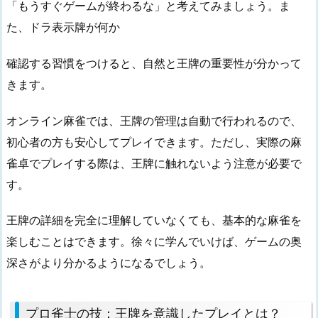
「もうすぐゲームが終わるな」と考えてみましょう。ま
た、ドラ表示牌が何か
確認する習慣をつけると、自然と王牌の重要性が分かって
きます。
オンライン麻雀では、王牌の管理は自動で行われるので、
初心者の方も安心してプレイできます。ただし、実際の麻
雀卓でプレイする際は、王牌に触れないよう注意が必要で
す。
王牌の詳細を完全に理解していなくても、基本的な麻雀を
楽しむことはできます。徐々に学んでいけば、ゲームの奥
深さがより分かるようになるでしょう。
プロ雀士の技：王牌を意識したプレイとは？