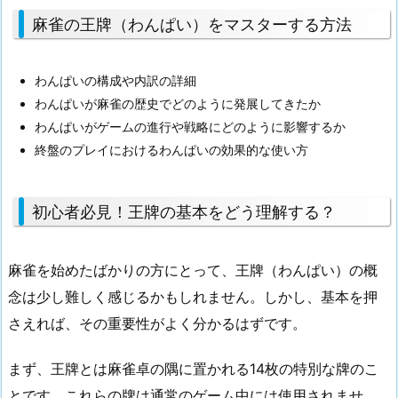
麻雀の王牌（わんぱい）をマスターする方法
わんぱいの構成や内訳の詳細
わんぱいが麻雀の歴史でどのように発展してきたか
わんぱいがゲームの進行や戦略にどのように影響するか
終盤のプレイにおけるわんぱいの効果的な使い方
初心者必見！王牌の基本をどう理解する？
麻雀を始めたばかりの方にとって、王牌（わんぱい）の概
念は少し難しく感じるかもしれません。しかし、基本を押
さえれば、その重要性がよく分かるはずです。
まず、王牌とは麻雀卓の隅に置かれる14枚の特別な牌のこ
とです。これらの牌は通常のゲーム中には使用されませ