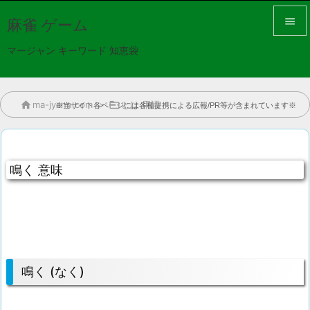

麻雀 ゲーム

マージャン キーワード 知恵袋
メニュ

サイド

ma-jyann.com
>

とは 用語
※当サイト各ページには各種提携による広報/PR等が含まれています※

前へ

鳴く 意味
次へ

検索
鳴く (なく)