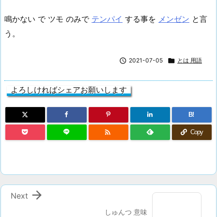
鳴かない で ツモ のみで
テンパイ
する事を
メンゼン
と言
う。

2021-07-05

とは 用語
よろしければシェアお願いします
B!

Copy

Next
しゅんつ 意味