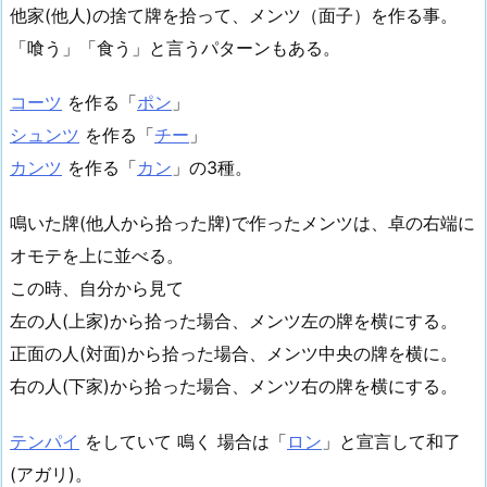
他家(他人)の捨て牌を拾って、メンツ（面子）を作る事。
「喰う」「食う」と言うパターンもある。
コーツ
を作る「
ポン
」
シュンツ
を作る「
チー
」
カンツ
を作る「
カン
」の3種。
鳴いた牌(他人から拾った牌)で作ったメンツは、卓の右端に
オモテを上に並べる。
この時、自分から見て
左の人(上家)から拾った場合、メンツ左の牌を横にする。
正面の人(対面)から拾った場合、メンツ中央の牌を横に。
右の人(下家)から拾った場合、メンツ右の牌を横にする。
テンパイ
をしていて 鳴く 場合は「
ロン
」と宣言して和了
(アガリ)。