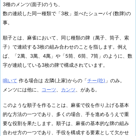
3種のメンツ(面子)のうち、
数の連続した同一種類で「3枚」並べたシューパイ(数牌)の
事。
順子とは、麻雀において、同じ種類の牌（萬子、筒子、索
子）で連続する3枚の組み合わせのことを指します。例え
ば、「2萬、3萬、4萬」や「5筒、6筒、7筒」のように、数
字が連続している3枚の牌で構成されています。
鳴いて
作る場合は 左隣(上家)からの「
チー(吃)
」のみ。
メンツには他に、
コーツ
、
カンツ
、がある。
このような順子を作ることは、麻雀で役を作り上げる基本
的な方法の一つであり、多くの場合、手を進めるうえで重
要な役割を果たします。順子は、麻雀の基本的な牌の組み
合わせ方の一つであり、手役を構成する要素として欠かせ