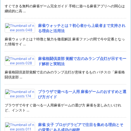
すぐできる無料の麻雀ゲーム完全ガイド 手軽に遊べる麻雀アプリへの関心は
継続的に高 ...
麻雀ウォッチとは？初心者から上級者まで支持され
る理由と活用法
麻雀ウォッチとは？特徴と魅力を徹底解説 麻雀ファンの間で今や定番となっ
た情報サイ ...
麻雀格闘倶楽部 覚醒で左のみランプ点灯が示すモー
ド解析と実戦法
麻雀格闘倶楽部覚醒で左のみのランプ点灯が意味するもの パチスロ「麻雀格
闘倶楽部 ...
ブラウザで遊べる一人用 麻雀ゲームのおすすめと選
び方ガイド
ブラウザで今すぐ遊べる一人用麻雀ゲームの選び方 麻雀を楽しみたいけれ
ど、インスト ...
麻雀 女子 プロがグラビアで注目を集める理由とそ
の背景にある成功の秘密