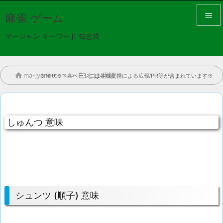

麻雀 ゲーム

マージャン キーワード 知恵袋
メニュ

サイド

ma-jyann.com
>

とは 用語
※当サイト各ページには各種提携による広報/PR等が含まれています※

前へ

しゅんつ 意味
次へ

検索
シュンツ (順子) 意味